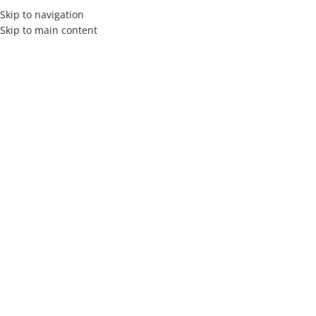
Skip to navigation
Skip to main content
MENÚ
Mi cuenta
Inicio
Mi cuenta
Iniciar Sesión
Registrarse
Iniciar Sesión
*
Nombre de usuario o correo electrónico
*
Contraseña