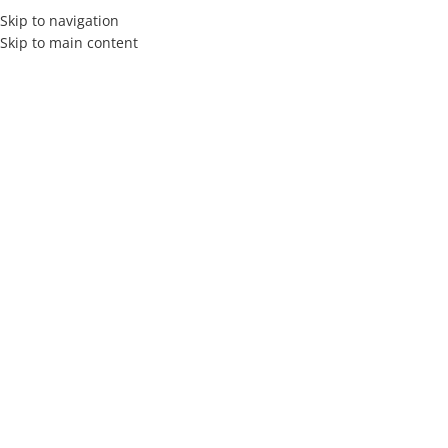
Skip to navigation
Skip to main content
INICIO
Ju
CATEGORÍAS
Inicio
Blanquería
Ju
Almohadas
Blanquería
Juego de sábanas F
box sommiers
Colchones
$
48.000,00
Conjuntos Sommiers
Cortinas
Materiales de tapicería
Juego de sábanas N
Puff
lisa
Respaldos