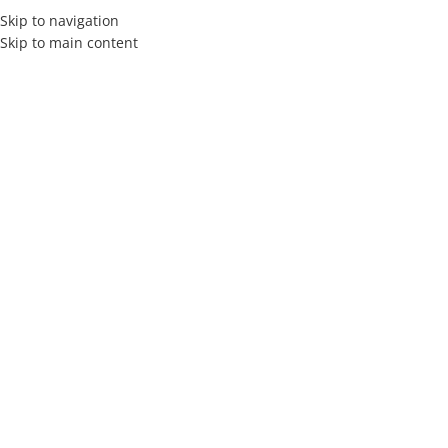
Skip to navigation
Skip to main content
MENÚ
Clic para ampliar
Inicio
Materiales de tapicería
Espuma