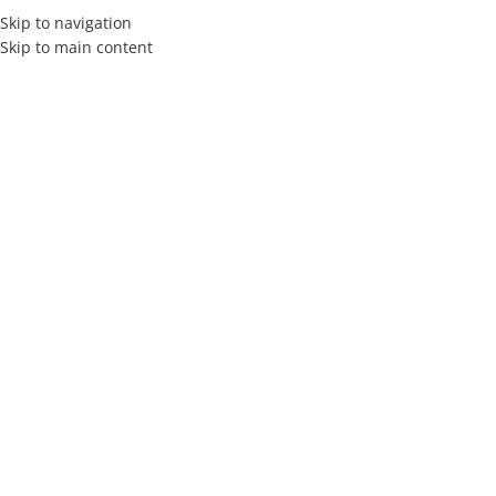
Skip to navigation
Skip to main content
MENÚ
Salud y descanso
Inicio
Archivo por categoría "Salud y descanso"
26
AGO