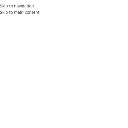
Skip to navigation
Skip to main content
MENÚ
Blog
Inicio
Consejos para dormir mejor
CONSEJOS PARA DORMIR MEJOR
¿Cómo elegir tu colchón ideal
según tu postura al dormir?