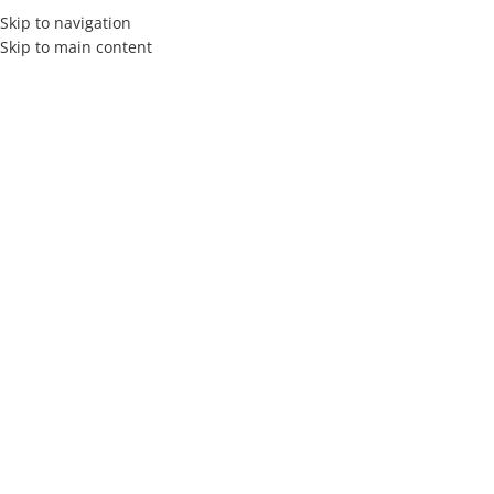
Skip to navigation
Skip to main content
MENÚ
Clic para ampliar
Inicio
Blanquería
Acolchado
King