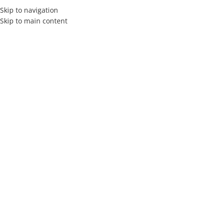
Skip to navigation
Skip to main content
MENÚ
Toallas y toallones
Inicio
Cortinas
Toallas y toallones
Mostrando el único resultado
Categorías
Cortina Roller
$
0,00