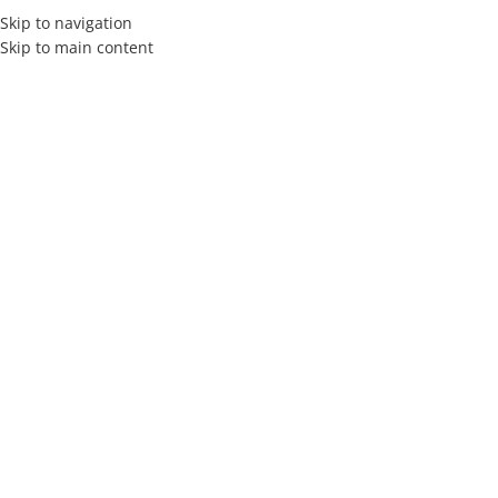
Skip to navigation
Skip to main content
INICIO
CATEGORÍAS
Inicio
Blanquería
Ju
Almohadas
Blanquería
Juego de sábanas F
box sommiers
Colchones
$
48.000,00
Conjuntos Sommiers
Cortinas
Materiales de tapicería
Puff
Respaldos